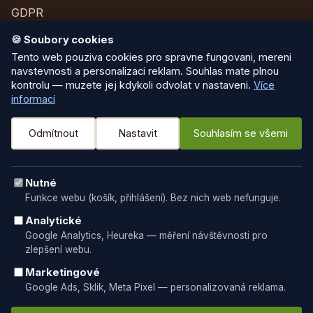
GDPR
Kontakt
🍪 Soubory cookies
Tento web pouziva cookies pro spravne fungovani, mereni
navstevnosti a personalizaci reklam. Souhlas mate plnou
KONTAKT
kontrolu — muzete jej kdykoli odvolat v nastaveni.
Více
informací
Milan Ladický
Tomečkova 4306/3
Odmítnout
Nastavit
Souhlasím se všemi
767 01 Kroměříž
IČ: 63456800 · DIČ: CZ7309194398
Nutné
Funkce webu (košík, přihlášení). Bez nich web nefunguje.
+420 603 537 575
Analytické
Google Analytics, Heureka — měření návštěvnosti pro
zlepšení webu.
objednavky@obaly-ladicky.cz
Marketingové
Google Ads, Sklik, Meta Pixel — personalizovaná reklama.