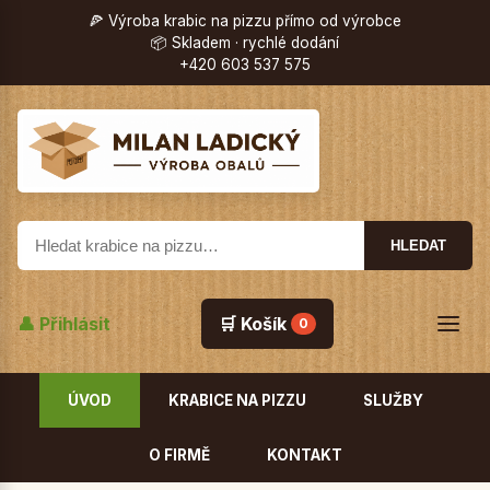
🍕 Výroba krabic na pizzu přímo od výrobce
📦 Skladem · rychlé dodání
+420 603 537 575
HLEDAT
👤 Přihlásit
🛒 Košík
0
ÚVOD
KRABICE NA PIZZU
SLUŽBY
O FIRMĚ
KONTAKT